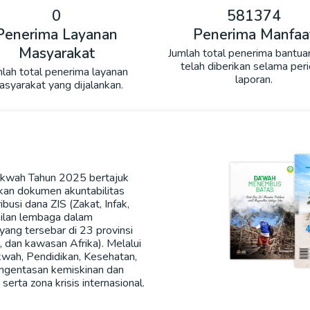
0
581374
Penerima Layanan
Penerima Manfaa
Masyarakat
Jumlah total penerima bantua
telah diberikan selama per
lah total penerima layanan
laporan.
syarakat yang dijalankan.
kwah Tahun 2025 bertajuk
kan dokumen akuntabilitas
busi dana ZIS (Zakat, Infak,
silan lembaga dalam
ng tersebar di 23 provinsi
, dan kawasan Afrika). Melalui
kwah, Pendidikan, Kesehatan,
ngentasan kemiskinan dan
rta zona krisis internasional.