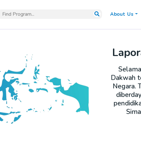
About Us
Lapor
Selama
Dakwah te
Negara. 
diberda
pendidik
Sima