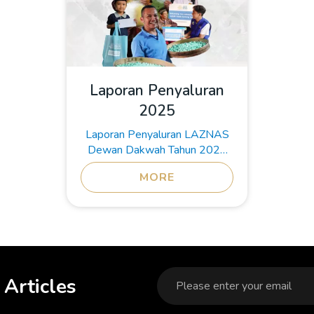
Laporan Penyaluran
2025
Laporan Penyaluran LAZNAS
Dewan Dakwah Tahun 2025
bertajuk "Dari Kita ke Penjuru
MORE
Nusantara" merupakan
dokumen akuntabilitas publik
yang menyajikan data capaian
distribusi dana ZIS (Zakat, Infak,
Sedekah). Laporan ini mencatat
keberhasilan lembaga dalam
menjangkau 581.374
Articles
penerima manfaat yang
tersebar di 23 provinsi