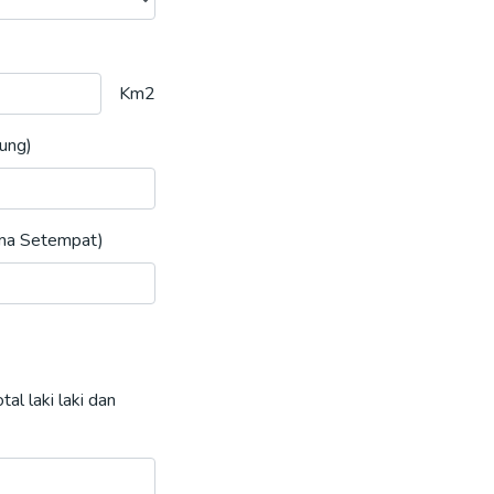
Km2
ung)
ma Setempat)
al laki laki dan