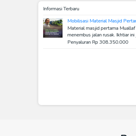
Informasi Terbaru
Mobilisasi Material Masjid Pert
Material masjid pertama Muallaf
menembus jalan rusak. Ikhtiar in
aqidah muallaf.
Penyaluran Rp 308.350.000
Setelah Prosesi
Syahadat Massal Puluhan War
Melaksanakan Shalat Berjamaah Di Masjid Daru