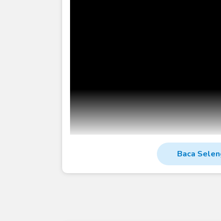
Baca Selen
Laznas Dewan Dakwah
- Terdorong Oleh Kebu
Pedalaman
Gunung Tua, Sulawesi Tengah
, Unt
Pembinaan Islam Yang Layak,
LAZNAS Dewan
Pembangunan
Masjid Pertama Di Kampung M