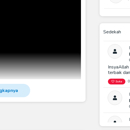
Sedekah
InsyaAllah
terbaik dan
0
Suka
gkapnya
tuhan Mendesak Para Mualaf Di
uk Memiliki Tempat Ibadah Berjamaah Dan
 Dakwah
Menginisiasi
ualaf Gunung Tua
.