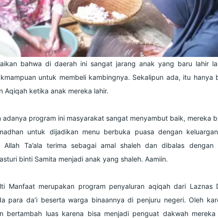
ikan bahwa di daerah ini sangat jarang anak yang baru lahir l
akmampuan untuk membeli kambingnya. Sekalipun ada, itu hanya
Aqiqah ketika anak mereka lahir.
an adanya program ini masyarakat sangat menyambut baik, mereka 
madhan untuk dijadikan menu berbuka puasa dengan keluarga
, Allah Ta’ala terima sebagai amal shaleh dan dibalas dengan 
sturi binti Samita menjadi anak yang shaleh. Aamiin.
lti Manfaat merupakan program penyaluran aqiqah dari Laznas
da para da’i beserta warga binaannya di penjuru negeri. Oleh kar
kan bertambah luas karena bisa menjadi penguat dakwah mereka