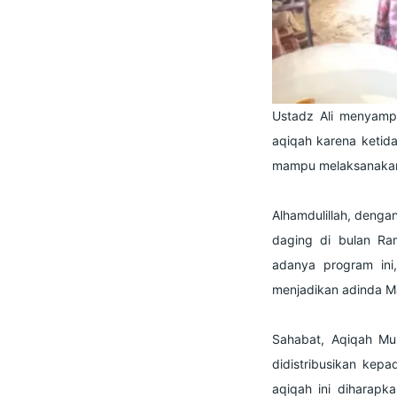
Ustadz Ali menyampa
aqiqah karena ketid
mampu melaksanakan 
Alhamdulillah, deng
daging di bulan Ra
adanya program ini
menjadikan adinda Ma
Sahabat, Aqiqah Mu
didistribusikan kepa
aqiqah ini diharap