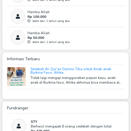
Hamba Allah
Rp 100.000
lebih dari 1 tahun yang lalu
Hamba Allah
Rp 50.000
lebih dari 1 tahun yang lalu
Hamba Allah
Informasi Terbaru
Rp 50.000
lebih dari 1 tahun yang lalu
Sedekah Al-Qur’an Darimu Tiba untuk Anak-anak
Burkina Faso, Afrika
Cici Sang Putri
Tidak lagi mengaji menggunakan papan kayu, anak-
Rp 100.000
anak di Burkina faso, Afrika akhirnya bisa membaca al
lebih dari 1 tahun yang lalu
qur'an menggunakan mushaf al qur'an yang utuh.
Semoga bermanfaat dan menjadi amal jariyah
Suka
0 Suka
Fundranger
Hamba Allah
Rp 111.000
lebih dari 1 tahun yang lalu
STY
Berhasil mengajak 6 orang sedekah dengan total
Rp 325.000