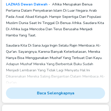
Afrika Merupakan Benua
LAZNAS Dewan Dakwah
-
Pertama Dalam Penyebaran Islam Di Luar Negara Arab
Pada Awal Abad Ketujuh. Hampir Sepertiga Dari Populasi
Muslim Dunia Saat Ini Tinggal Di Benua Afrika. Saudara Kita
Di Afrika Juga Mencoba Dan Terus Berusaha Menjadi
Hamba Yang Taat.
Saudara Kita Di Sana Juga Ingin Selalu Rajin Membaca Al-
Qur'an. Sayangnya, Karena Banyak Keterbatasan, Mereka
Hanya Bisa Menggunakan Mushaf Yang Terbuat Dari Kayu.
Adapun Mushaf Mereka Yang Berbentuk Buku Sudah
Menjadi Lembaran Yang Tidak Lagi Menyatu Hal Ini
Dikarenakan Mereka Saling Bergantian Dalam Membaca Al-
Qur'an.
Mereka Tidak Memiliki Mushaf Yang Layak Untuk Dibaca
Baca Selengkapnya
Dan Terus Dihafalkan.
Sahabat, Yuk Sama-Sama Penuhi Kebutuhan Iman Saudara