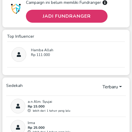
Campaign ini belum memiliki Fundranger
Kita Di Afrika, Kirimkan Al-Qur'an Untuk Mereka.
JADI FUNDRANGER
*Dalam Penggalangan Dana Program Operasional
Lembaga Sesuai Dengan Keputusan Menteri Agama (KMA)
No 606 Tahun 2020 (revisi KMA No 733 Tahun 2018).
Top Influencer
Hamba Allah
Rp 111.000
Sedekah
Terbaru
a.n Alm. Syujai
Rp 15.000
lebih dari 1 tahun yang lalu
Irma
Rp 25.000
lebih dari 1 tahun yang lalu