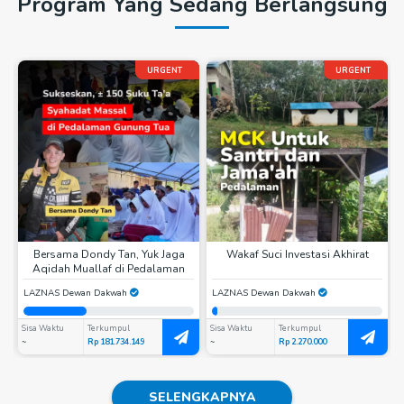
Program Yang Sedang Berlangsung
URGENT
URGENT
Bersama Dondy Tan, Yuk Jaga
Wakaf Suci Investasi Akhirat
Aqidah Muallaf di Pedalaman
LAZNAS Dewan Dakwah
LAZNAS Dewan Dakwah
Sisa Waktu
Terkumpul
Sisa Waktu
Terkumpul
S
~
Rp 181.734.149
~
Rp 2.270.000
~
SELENGKAPNYA