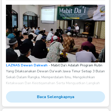
LAZNAS Dewan Dakwah
- Mabit Da’i Adalah Program Rutin
Yang Dilaksanakan Dewan Da’wah Jawa Timur Setiap 3 Bulan
Sekali Dalam Rangka, Memperdalam Ilmu, Mengokohkan
Ketakwaan Dan Keistiqamahan Serta Menguatkan Langkah
Dalam Da’wah.
Baca Selengkapnya
Para Da’i, Pejuang Di Jalan Allah, Yang Mengorbankan Waktu,
Tenaga, Bahkan Harta Untuk Menyebarkan Kebaikan Dan
Menjadi Cahaya Di Tempat Yang Minim Penerangan Iman.