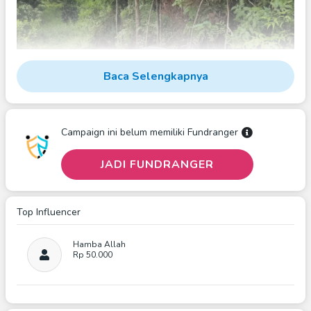
Baca Selengkapnya
Campaign ini belum memiliki Fundranger
JADI FUNDRANGER
Satu Pohon Yang Tumbuh Hari Ini, Kelak Menjadi Saksi
Kebaikan Yang Terus Berbuah.
Top Influencer
Rp50.000 Per Pohon, 75.000,
🌿 Wakaf Pohon Produktif :
100.000 Tergantung Jenis Dan Ukuran Pohon
Atau
Hamba Allah
Patungan Mulai Rp10.000.
Tanam Satu Pohon, Tumbuhkan
Rp 50.000
Manfaat, Panen Pahala Sepanjang Masa.