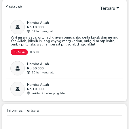
Sedekah
Terbaru
Hamba Allah
Rp 10.000
17 hari yang lalu
Wkf ini an. saya, ortu, adik, ayah bunda, ibu serta kakek dan nenek.
Yaa Allah, jdknlh ini sbg chy yg mnrg khdpn, pnlg dlm stp ksltn,
pmbk pntu rzki, wslh ampn srt phl yg abd hgg akhrt
Suka
0 Suka
Hamba Allah
Catatan :
Rp 50.000
30 hari yang lalu
10 % Dana Digunakan Untuk Operasional Dan Program
Hamba Allah
Rp 10.000
sekitar 2 bulan yang lalu
*Dana Operasional Nazhir Wakaf Diambil Dari Hasil
🤲
Pengelolaan Harta Benda Wakaf, Donasi Untuk
Operasional Nazhir.
Suka
0 Suka
Informasi Terbaru