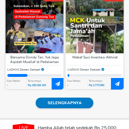
Bersama Dondy Tan, Yuk Jaga
Wakaf Suci Investasi Akhirat
Aqidah Muallaf di Pedalaman
LAZNAS Dewan Dakwah
LAZNAS Dewan Dakwah
Sisa Waktu
Terkumpul
Sisa Waktu
Terkumpul
S
~
Rp 182.024.149
~
Rp 2.770.000
~
SELENGKAPNYA
LIVE
Hamba Allah telah sedekah Rp 25.000